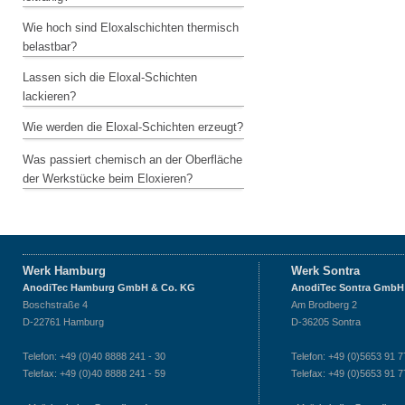
Wie hoch sind Eloxalschichten thermisch
belastbar?
Lassen sich die Eloxal-Schichten
lackieren?
Wie werden die Eloxal-Schichten erzeugt?
Was passiert chemisch an der Oberfläche
der Werkstücke beim Eloxieren?
Werk Hamburg
Werk Sontra
AnodiTec Hamburg GmbH & Co. KG
AnodiTec Sontra GmbH
Boschstraße 4
Am Brodberg 2
D-22761 Hamburg
D-36205 Sontra
Telefon: +49 (0)40 8888 241 - 30
Telefon: +49 (0)5653 91 7
Telefax: +49 (0)40 8888 241 - 59
Telefax: +49 (0)5653 91 7