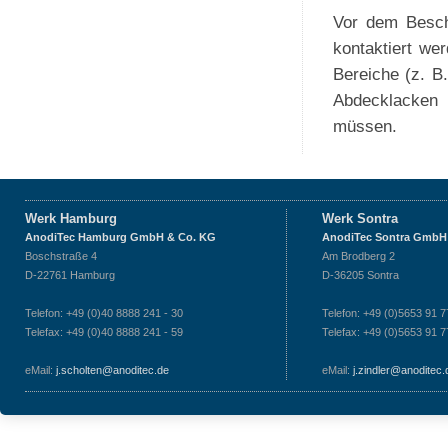
Vor dem Besch
kontaktiert we
Bereiche (z. B
Abdecklacken 
müssen.
Werk Hamburg
Werk Sontra
AnodiTec Hamburg GmbH & Co. KG
AnodiTec Sontra GmbH
Boschstraße 4
Am Brodberg 2
D-22761 Hamburg
D-36205 Sontra
Telefon: +49 (0)40 8888 241 - 30
Telefon: +49 (0)5653 91 7
Telefax: +49 (0)40 8888 241 - 59
Telefax: +49 (0)5653 91 7
eMail:
j.scholten@anoditec.de
eMail:
j.zindler@anoditec.